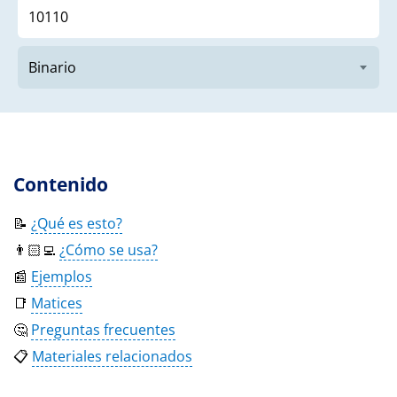
Contenido
📝
¿Qué es esto?
👨🏻‍💻
¿Cómo se usa?
📰
Ejemplos
📑
Matices
🤔
Preguntas frecuentes
📋
Materiales relacionados