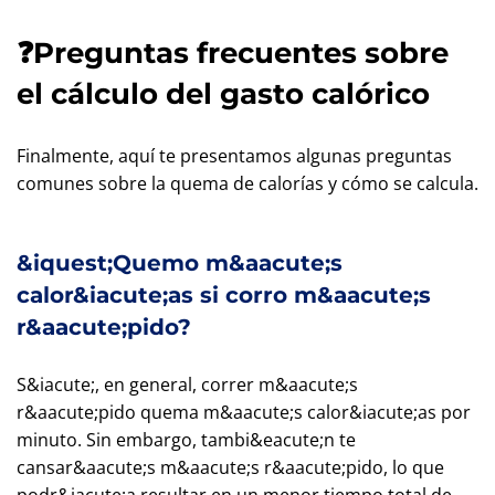
❓Preguntas frecuentes sobre
el cálculo del gasto calórico
Finalmente, aquí te presentamos algunas preguntas
comunes sobre la quema de calorías y cómo se calcula.
&iquest;Quemo m&aacute;s
calor&iacute;as si corro m&aacute;s
r&aacute;pido?
S&iacute;, en general, correr m&aacute;s
r&aacute;pido quema m&aacute;s calor&iacute;as por
minuto. Sin embargo, tambi&eacute;n te
cansar&aacute;s m&aacute;s r&aacute;pido, lo que