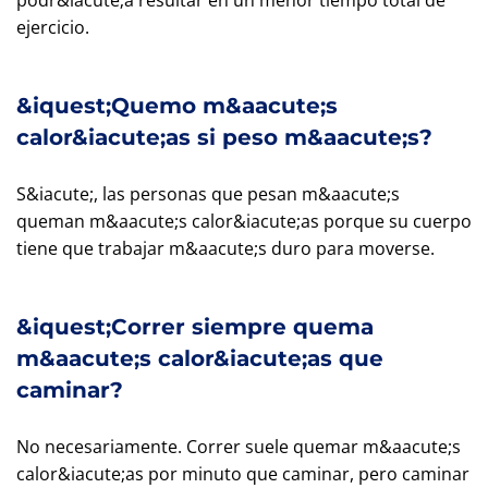
podr&iacute;a resultar en un menor tiempo total de
ejercicio.
&iquest;Quemo m&aacute;s
calor&iacute;as si peso m&aacute;s?
S&iacute;, las personas que pesan m&aacute;s
queman m&aacute;s calor&iacute;as porque su cuerpo
tiene que trabajar m&aacute;s duro para moverse.
&iquest;Correr siempre quema
m&aacute;s calor&iacute;as que
caminar?
No necesariamente. Correr suele quemar m&aacute;s
calor&iacute;as por minuto que caminar, pero caminar