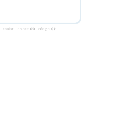
link
code
copiar
:
enlace
código