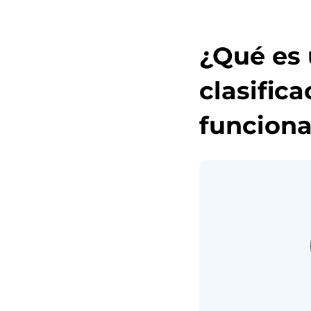
¿Qué es 
clasific
funcion