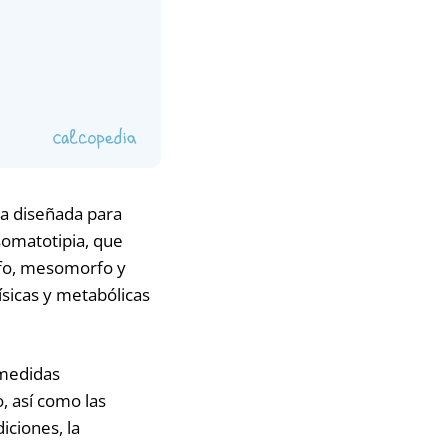
da diseñada para
somatotipia, que
rfo, mesomorfo y
sicas y metabólicas
 medidas
, así como las
iciones, la