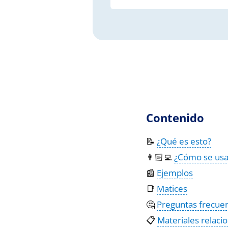
Contenido
📝
¿Qué es esto?
👨🏻‍💻
¿Cómo se usa
📰
Ejemplos
📑
Matices
🤔
Preguntas frecue
📋
Materiales relaci