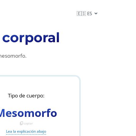
 corporal
 mesomorfo.
Tipo de cuerpo:
Mesomorfo
content_copy
copiar
Lea la explicación abajo