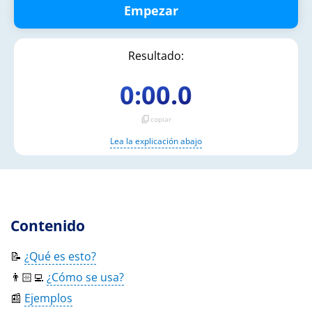
Empezar
Resultado:
0:00.0
content_copy
copiar
Lea la explicación abajo
Contenido
📝
¿Qué es esto?
👨🏻‍💻
¿Cómo se usa?
📰
Ejemplos