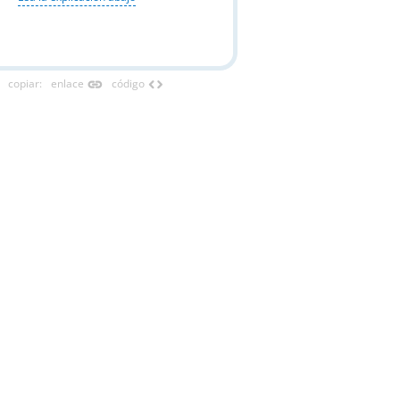
link
code
copiar
:
enlace
código