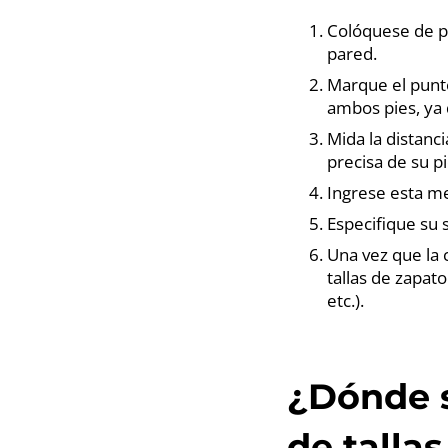
Colóquese de p
pared.
Marque el punto
ambos pies, ya 
Mida la distanc
precisa de su pi
Ingrese esta me
Especifique su 
Una vez que la 
tallas de zapat
etc.).
¿Dónde s
de talla