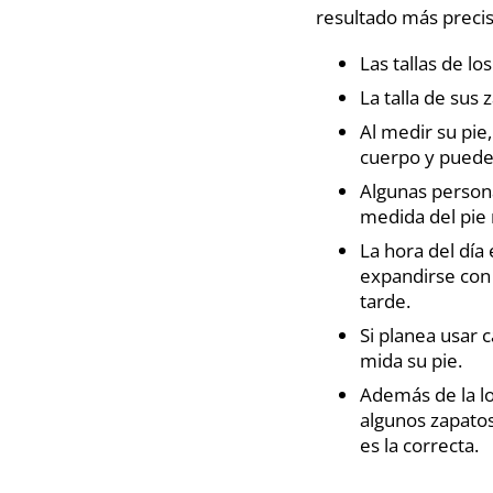
resultado más preciso
Las tallas de l
La talla de sus
Al medir su pie
cuerpo y puede
Algunas persona
medida del pie 
La hora del día
expandirse con e
tarde.
Si planea usar 
mida su pie.
Además de la lo
algunos zapatos
es la correcta.