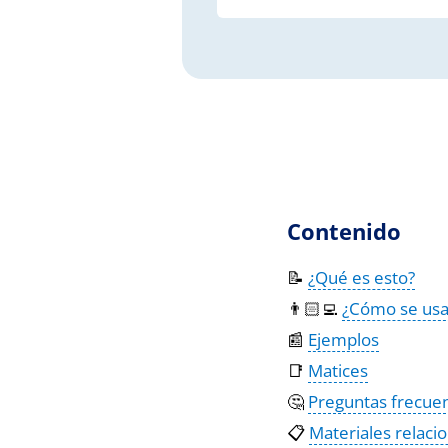
Contenido
📝
¿Qué es esto?
👨🏻‍💻
¿Cómo se usa
📰
Ejemplos
📑
Matices
🤔
Preguntas frecue
📋
Materiales relaci