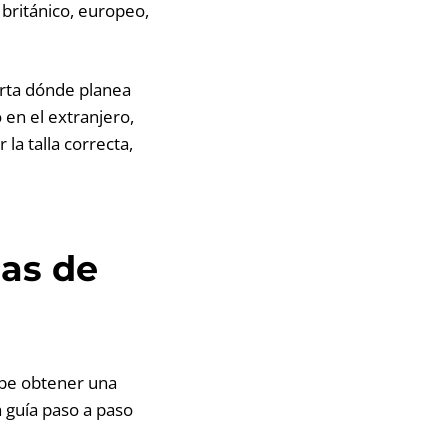
 británico, europeo,
porta dónde planea
o en el extranjero,
la talla correcta,
las de
debe obtener una
a guía paso a paso