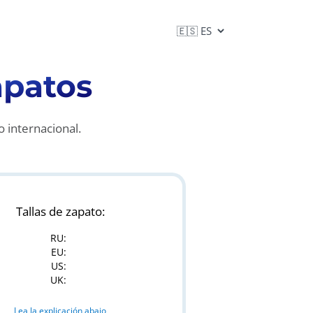
apatos
o internacional.
Tallas de zapato:
RU
:
EU
:
US
:
UK
:
Lea la explicación abajo