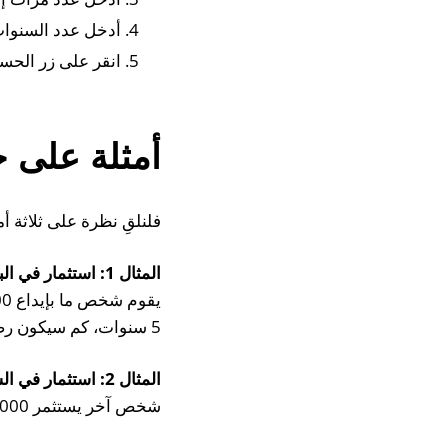
أدخل عدد السنوات ا
انقر على زر الحسا
أمثلة على ح
فلنلقِ نظرة على ثلاثة أم
المثال 1: استثمار في البنك
5 سنوات، كم سيكون رصيد الحساب؟
المثال 2: استثمار في السوق العقارية
شخص آخر يستثمر 50000 دولار في عقار يزيد قيمته بنسبة 8٪ سنويًا. كم ستكون قيمة العقار بعد 10 سنوات؟