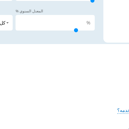
المعدل السنوي %
%
دمه؟