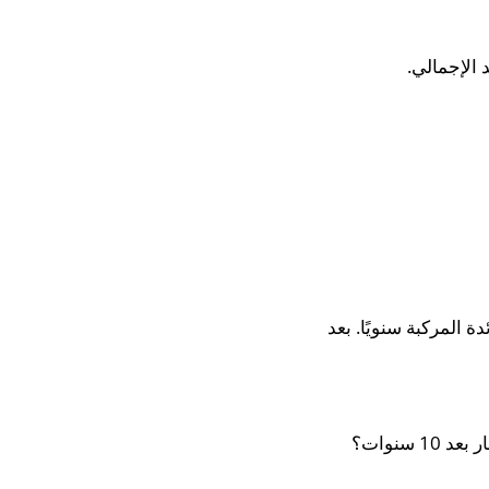
 الإجمالي.
بنكي بسعر فائدة سنوي قدره 5٪. يضاف الفائدة المركبة سنويًا. بعد