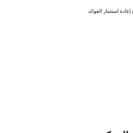
 دولار شهريًا في حساب استثماري بنسبة فائدة سنوية قدرها 6٪، مع إعادة استثمار الفوائد