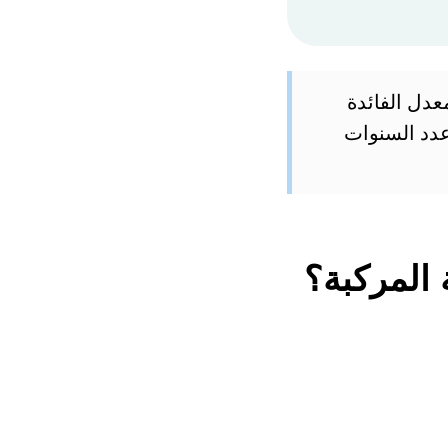
سي الأصلي (المبلغ الأساسي الذي تستثمره). r هو معدل الفائدة
ة). n هو عدد مرات إعادة الاستثمار في السنة. t هو عدد السنوات
 المركبة؟