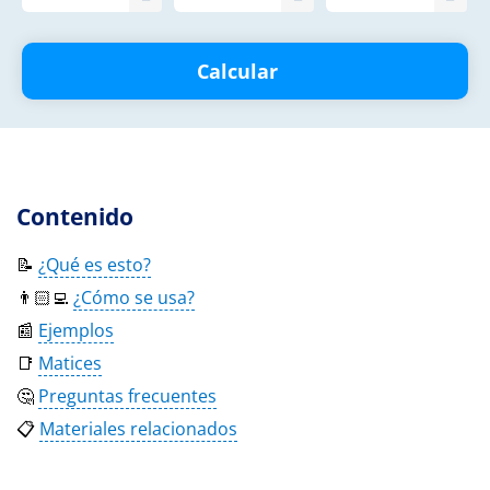
Calcular
Contenido
📝
¿Qué es esto?
👨🏻‍💻
¿Cómo se usa?
📰
Ejemplos
📑
Matices
🤔
Preguntas frecuentes
📋
Materiales relacionados