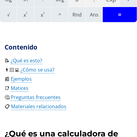
=
2
3
√
^
Rnd
Ans
x
x
Contenido
📝
¿Qué es esto?
👨🏻‍💻
¿Cómo se usa?
📰
Ejemplos
📑
Matices
🤔
Preguntas frecuentes
📋
Materiales relacionados
¿Qué es una calculadora de