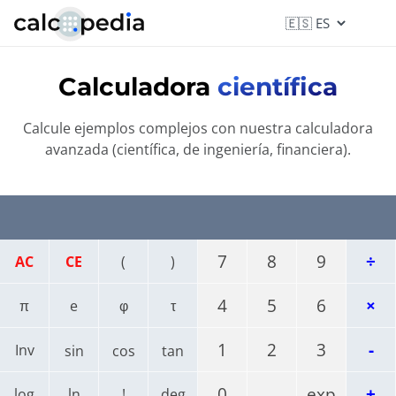
Calculadora
científica
Calcule ejemplos complejos con nuestra calculadora
avanzada (científica, de ingeniería, financiera).
7
8
9
÷
AC
CE
(
)
4
5
6
×
π
e
φ
τ
1
2
3
-
Inv
sin
cos
tan
0
.
exp
+
log
ln
!
deg