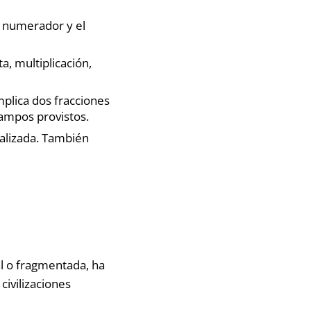
l numerador y el
ta, multiplicación,
mplica dos fracciones
campos provistos.
ealizada. También
l o fragmentada, ha
ivilizaciones