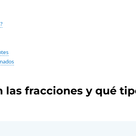
?
ntes
onados
 las fracciones y qué ti