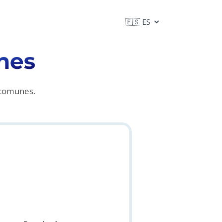
nes
 comunes.