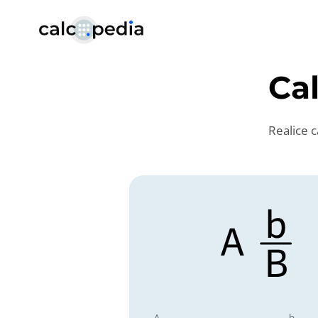
Ca
Realice 
A
b