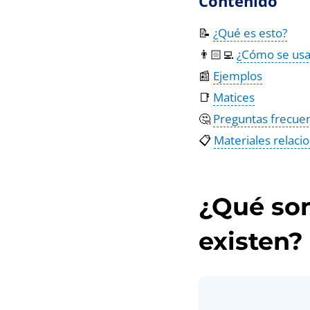
Contenido
📝
¿Qué es esto?
👨🏻‍💻
¿Cómo se usa
📰
Ejemplos
📑
Matices
🤔
Preguntas frecue
📋
Materiales relaci
¿Qué son
existen?