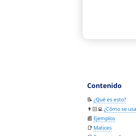
Contenido
📝
¿Qué es esto?
👨🏻‍💻
¿Cómo se usa
📰
Ejemplos
📑
Matices