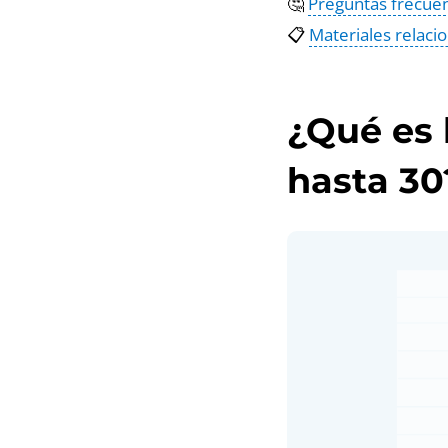
🤔
Preguntas frecue
📋
Materiales relaci
¿Qué es 
hasta 30