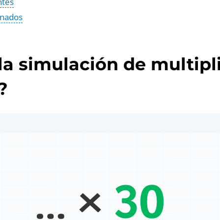
ntes
onados
la simulación de multipl
?