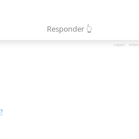
Responder 👆
copiar
:
enlac
?