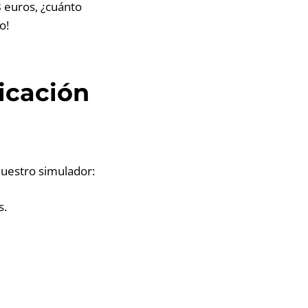
 euros, ¿cuánto
o!
icación
nuestro simulador:
s.