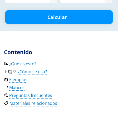
Calcular
Contenido
📝
¿Qué es esto?
👨🏻‍💻
¿Cómo se usa?
📰
Ejemplos
📑
Matices
🤔
Preguntas frecuentes
📋
Materiales relacionados