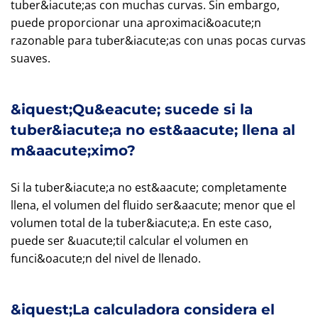
tuber&iacute;as con muchas curvas. Sin embargo,
puede proporcionar una aproximaci&oacute;n
razonable para tuber&iacute;as con unas pocas curvas
suaves.
&iquest;Qu&eacute; sucede si la
tuber&iacute;a no est&aacute; llena al
m&aacute;ximo?
Si la tuber&iacute;a no est&aacute; completamente
llena, el volumen del fluido ser&aacute; menor que el
volumen total de la tuber&iacute;a. En este caso,
puede ser &uacute;til calcular el volumen en
funci&oacute;n del nivel de llenado.
&iquest;La calculadora considera el