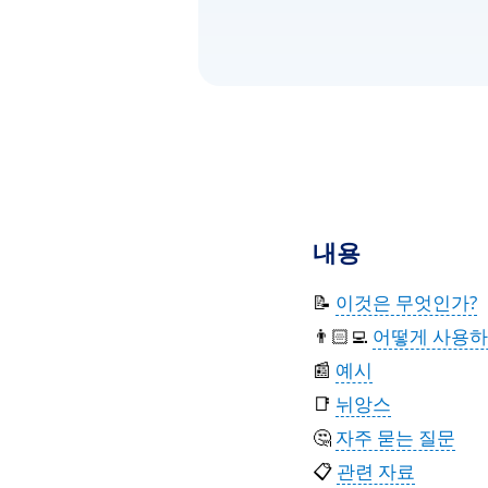
내용
📝
이것은 무엇인가?
👨🏻‍💻
어떻게 사용하
📰
예시
📑
뉘앙스
🤔
자주 묻는 질문
📋
관련 자료