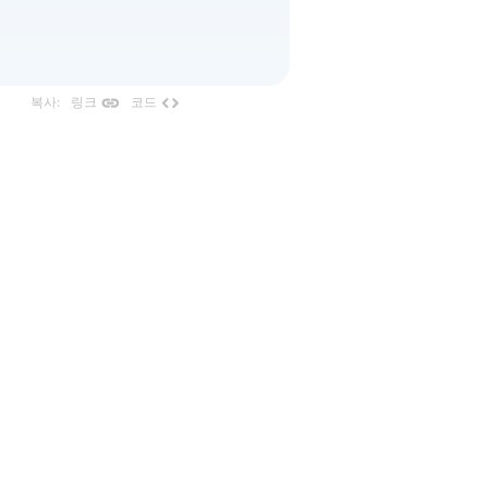
link
code
복사
:
링크
코드