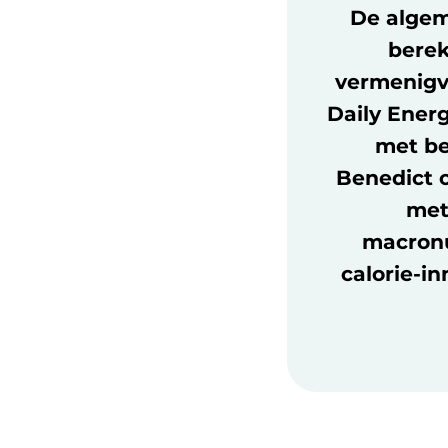
De algem
berek
vermenigvu
Daily Ener
met be
Benedict o
met
macronu
calorie-i