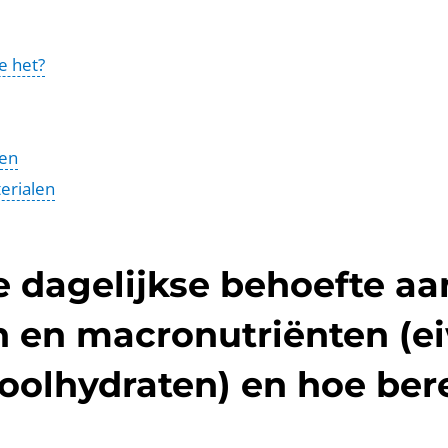
e het?
gen
erialen
e dagelijkse behoefte aa
n en macronutriënten (ei
koolhydraten) en hoe ber