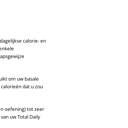
agelijkse calorie- en
 enkele
tapsgewijze
ruikt om uw basale
 calorieën dat u zou
en oefening) tot zeer
 van uw Total Daily