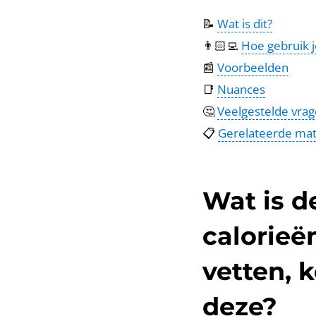
📝
Wat is dit?
👨🏻‍💻
Hoe gebruik j
📰
Voorbeelden
📑
Nuances
🤔
Veelgestelde vra
📋
Gerelateerde mat
Wat is d
calorieë
vetten, 
deze?