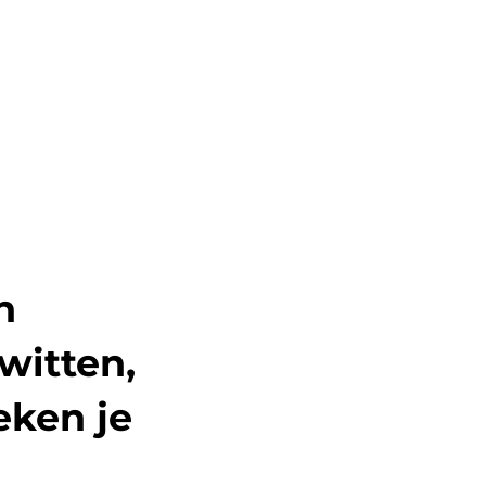
n
witten,
eken je