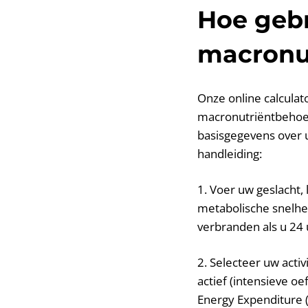
Hoe gebr
macronut
Onze online calculat
macronutriëntbehoef
basisgegevens over u
handleiding:
1. Voer uw geslacht,
metabolische snelhei
verbranden als u 24 u
2. Selecteer uw activ
actief (intensieve oe
Energy Expenditure 