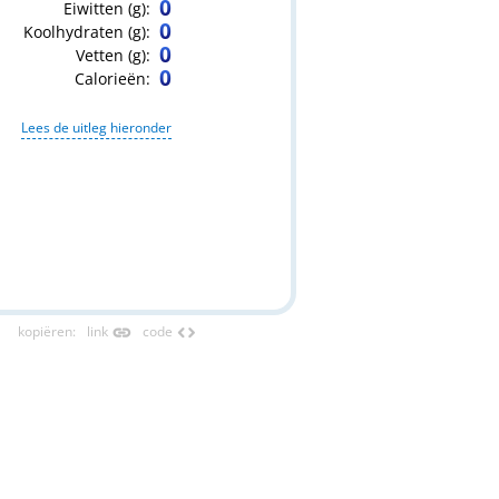
0
Eiwitten (g)
:
0
Koolhydraten (g)
:
0
Vetten (g)
:
0
Calorieën
:
Lees de uitleg hieronder
link
code
kopiëren
:
link
code