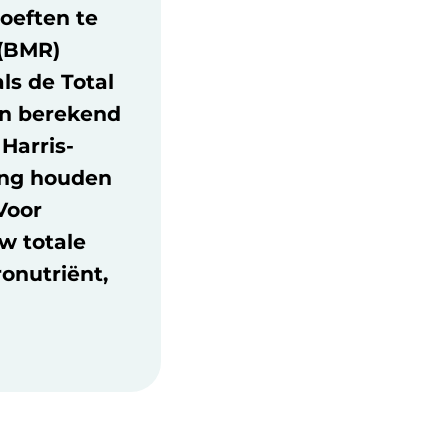
oeften te
 (BMR)
ls de Total
en berekend
Harris-
ning houden
Voor
w totale
onutriënt,