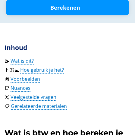
Berekenen
Inhoud
📝
Wat is dit?
👨🏻‍💻
Hoe gebruik je het?
📰
Voorbeelden
📑
Nuances
🤔
Veelgestelde vragen
📋
Gerelateerde materialen
Wat is btw en hoe bereken je