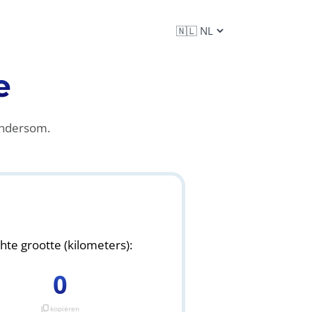
e
andersom.
hte grootte (kilometers):
0
content_copy
kopiëren