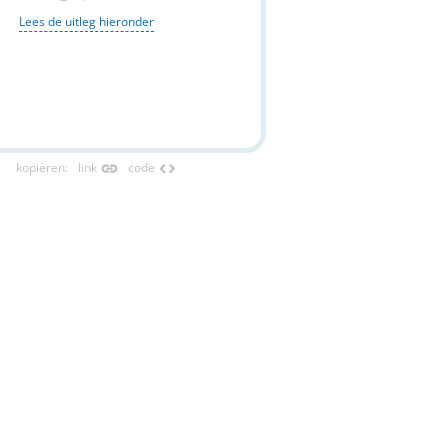
Lees de uitleg hieronder
link
code
kopiëren
:
link
code