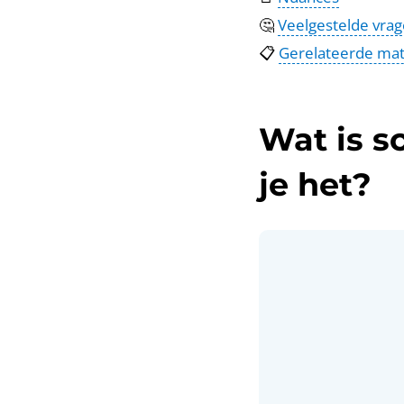
🤔
Veelgestelde vra
📋
Gerelateerde mat
Wat is s
je het?