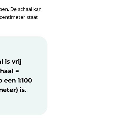
pen. De schaal kan
 centimeter staat
is vrij
haal =
p een 1:100
eter) is.