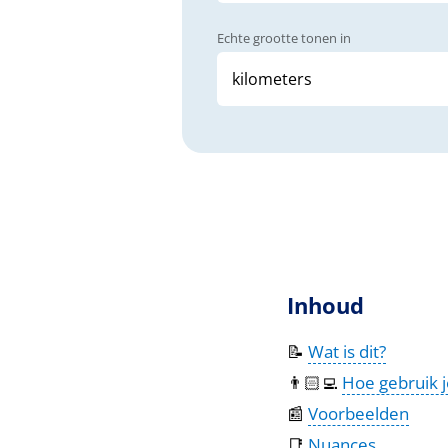
Echte grootte tonen in
Inhoud
📝
Wat is dit?
👨🏻‍💻
Hoe gebruik j
📰
Voorbeelden
📑
Nuances