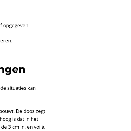
of opgegeven.
oeren.
ingen
de situaties kan
t bouwt. De doos zegt
hoog is dat in het
de 3 cm in, en voilà,