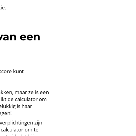
ie.
van een
score kunt
vakken, maar ze is een
uikt de calculator om
lukkig is haar
egen!
verplichtingen zijn
calculator om te