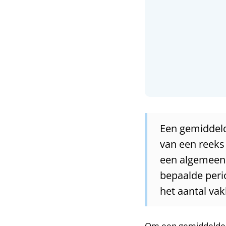
Een gemiddeld
van een reeks 
een algemeen 
bepaalde peri
het aantal vak
Om een gemiddelde sc