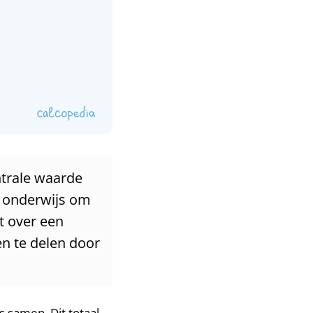
ntrale waarde
t onderwijs om
t over een
en te delen door
 samen. Dit totaal