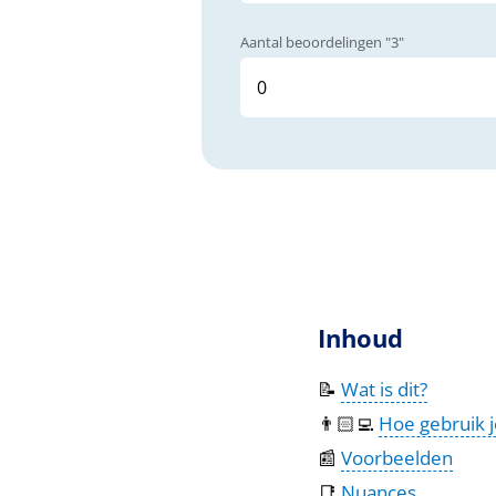
Aantal beoordelingen "3"
Inhoud
📝
Wat is dit?
👨🏻‍💻
Hoe gebruik j
📰
Voorbeelden
📑
Nuances