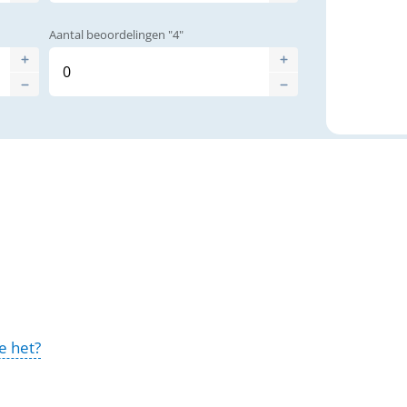
Aantal beoordelingen "4"
e het?