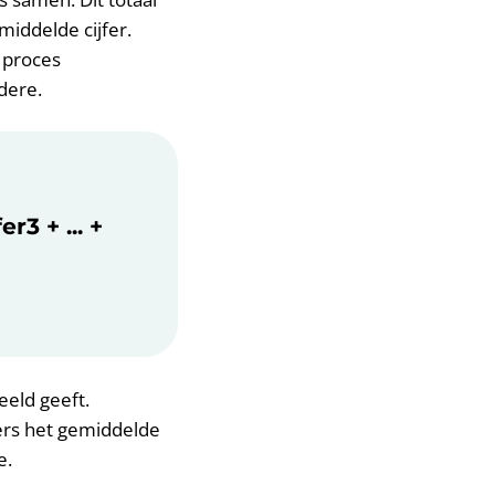
middelde cijfer.
 proces
dere.
r3 + ... +
eeld geeft.
fers het gemiddelde
e.