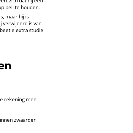
ert zich dat hij een
p peil te houden.
s, maar hij is
j verwijderd is van
eetje extra studie
en
 je rekening mee
unnen zwaarder