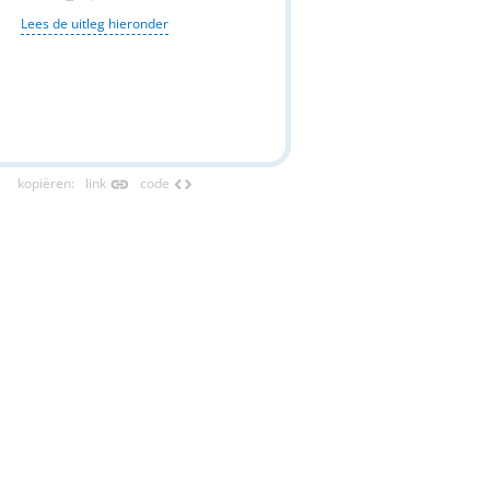
Lees de uitleg hieronder
link
code
kopiëren
:
link
code