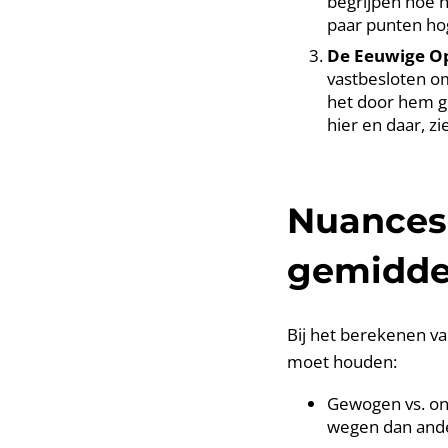
begrijpen hoe hi
paar punten ho
De Eeuwige Op
vastbesloten om 
het door hem g
hier en daar, zi
Nuances 
gemidde
Bij het berekenen va
moet houden:
Gewogen vs. o
wegen dan and