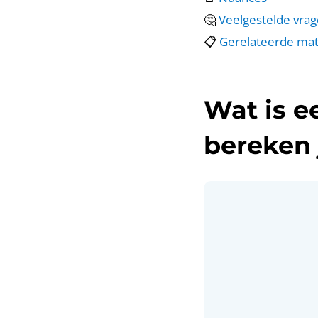
🤔
Veelgestelde vra
📋
Gerelateerde mat
Wat is e
bereken 