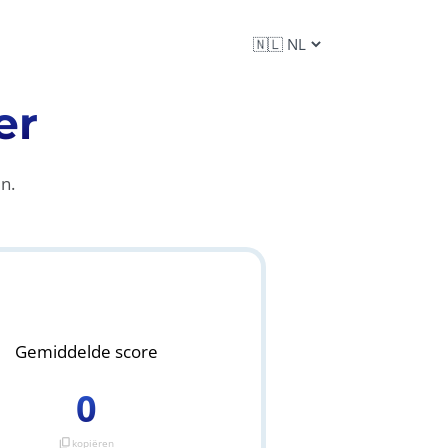
er
n.
Gemiddelde score
0
content_copy
kopiëren