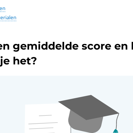
gen
erialen
en gemiddelde score en
je het?