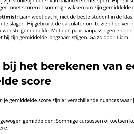
j zijn studietijd beter kan balanceren met sport. Hij realise
ger moet scoren in sommige vakken om zijn gemiddelde o
timist:
Liam weet dat hij niet de beste student in de klas i
te slagen. Hij gebruikt de calculator om te zien hoe ver hi
ewenste gemiddelde. Met een paar aanpassingen en een b
et hij zijn gemiddelde langzaam stijgen. Ga zo door, Liam!
bij het berekenen van e
lde score
n je gemiddelde score zijn er verschillende nuances waar
ngewogen gemiddelden: Sommige cursussen of toetsen k
ere.