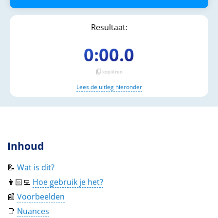
Resultaat:
0:00.0
content_copy
kopiëren
Lees de uitleg hieronder
Inhoud
📝
Wat is dit?
👨🏻‍💻
Hoe gebruik je het?
📰
Voorbeelden
📑
Nuances