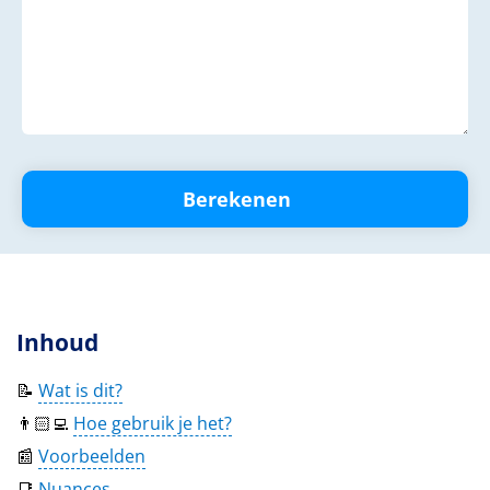
Berekenen
Inhoud
📝
Wat is dit?
👨🏻‍💻
Hoe gebruik je het?
📰
Voorbeelden
📑
Nuances