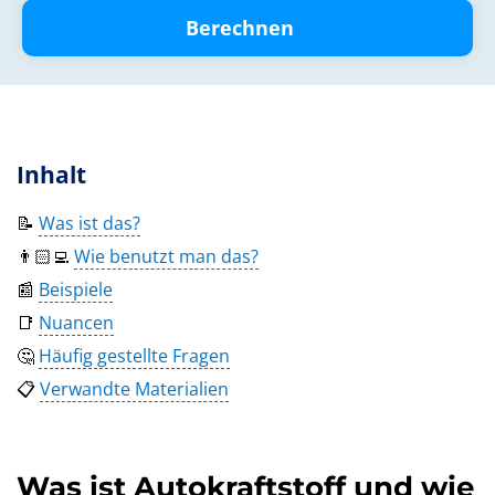
Berechnen
Inhalt
📝
Was ist das?
👨🏻‍💻
Wie benutzt man das?
📰
Beispiele
📑
Nuancen
🤔
Häufig gestellte Fragen
📋
Verwandte Materialien
Was ist Autokraftstoff und wie