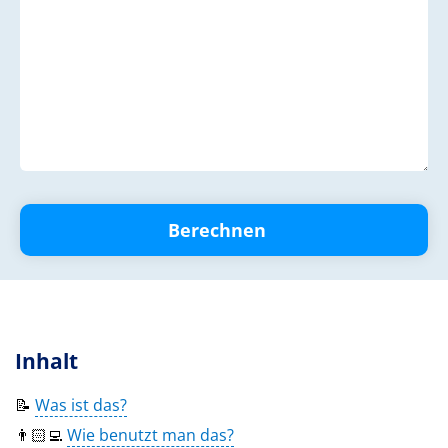
Berechnen
Inhalt
📝
Was ist das?
👨🏻‍💻
Wie benutzt man das?