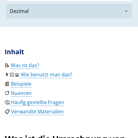
Inhalt
📝
Was ist das?
👨🏻‍💻
Wie benutzt man das?
📰
Beispiele
📑
Nuancen
🤔
Häufig gestellte Fragen
📋
Verwandte Materialien