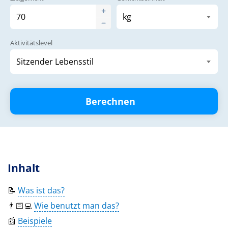
Aktivitätslevel
Berechnen
Inhalt
📝
Was ist das?
👨🏻‍💻
Wie benutzt man das?
📰
Beispiele