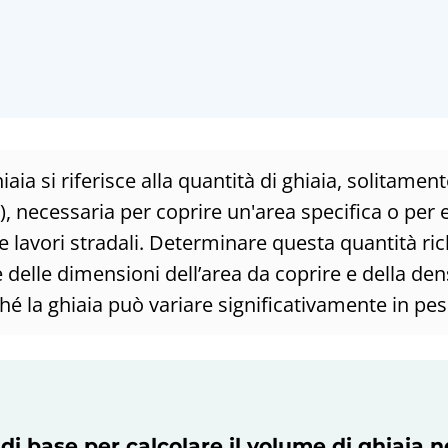
iaia si riferisce alla quantità di ghiaia, solitamen
), necessaria per coprire un'area specifica o per e
 e lavori stradali. Determinare questa quantità ric
elle dimensioni dell’area da coprire e della dens
iché la ghiaia può variare significativamente in pe
di base per calcolare il volume di ghiaia n