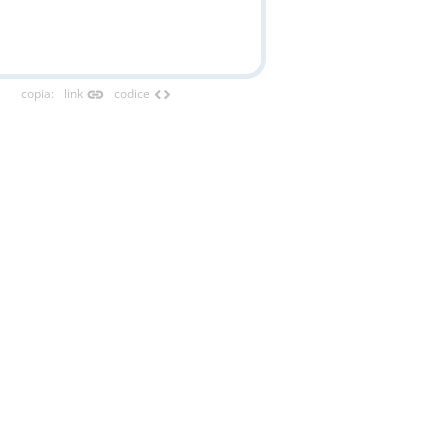
link
code
copia
:
link
codice