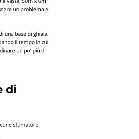
a è vasta, 50m x 6m
essere un problema e
di una base di ghiaia.
dando il tempo in cui
dinare un po' più di
 di
alcune sfumature:
.