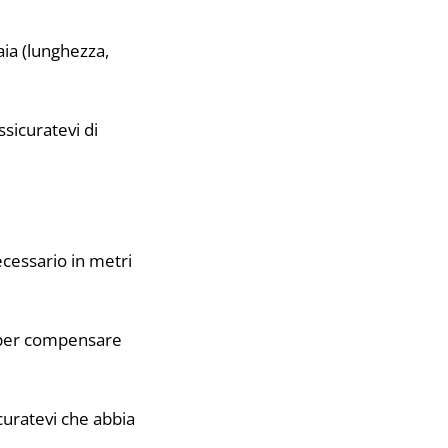
aia (lunghezza,
ssicuratevi di
ecessario in metri
le per compensare
sicuratevi che abbia