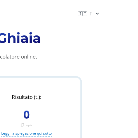
Ghiaia
lcolatore online.
Risultato (t.):
0
content_copy
copia
Leggi la spiegazione qui sotto