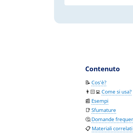
Contenuto
📝
Cos'è?
👨🏻‍💻
Come si usa?
📰
Esempi
📑
Sfumature
🤔
Domande frequen
📋
Materiali correlati