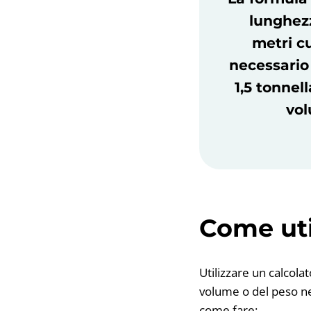
lunghezz
metri cu
necessario 
1,5 tonnel
vol
Come util
Utilizzare un calcola
volume o del peso ne
come fare: