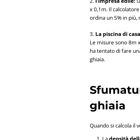
2.
l’impresa edile:
U
x 0,1m. Il calcolato
ordina un 5% in più,
3.
La piscina di casa
Le misure sono 8m x 
ha tentato di fare un
ghiaia.
Sfumatur
ghiaia
Quando si calcola il
La
densità dell