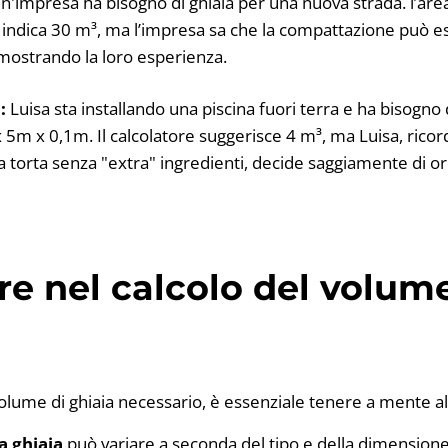
n'impresa ha bisogno di ghiaia per una nuova strada. l’are
re indica 30 m³, ma l’impresa sa che la compattazione può 
 mostrando la loro esperienza.
:
Luisa sta installando una piscina fuori terra e ha bisogno 
5m x 0,1m. Il calcolatore suggerisce 4 m³, ma Luisa, ricor
a torta senza "extra" ingredienti, decide saggiamente di or
e nel calcolo del volume
 volume di ghiaia necessario, è essenziale tenere a mente 
a ghiaia
può variare a seconda del tipo e della dimensione