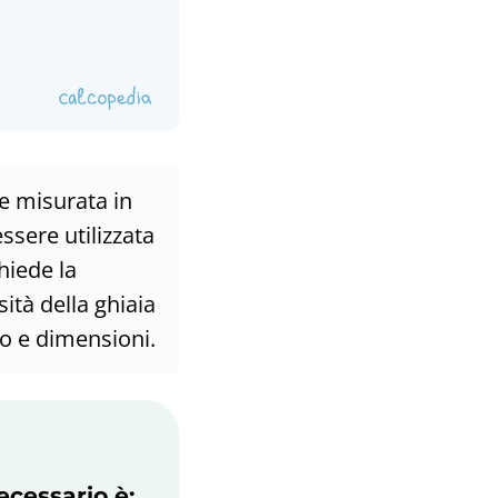
te misurata in
ssere utilizzata
hiede la
ità della ghiaia
so e dimensioni.
ecessario è: