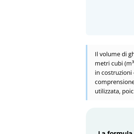
Il volume di gh
metri cubi (m³
in costruzioni
comprensione d
utilizzata, po
La formula 