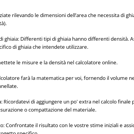
niziate rilevando le dimensioni dell’area che necessita di ghi
à).
di ghiaia: Differenti tipi di ghiaia hanno differenti densità. A
ifico di ghiaia che intendete utilizzare.
mettete le misure e la densità nel calcolatore online.
l calcolatore farà la matematica per voi, fornendo il volume n
nnellate.
a: Ricordatevi di aggiungere un po' extra nel calcolo fina
misurazione o compattazione del materiale.
tato: Confrontate il risultato con le vostre stime iniziali e as
rogetto specifico.