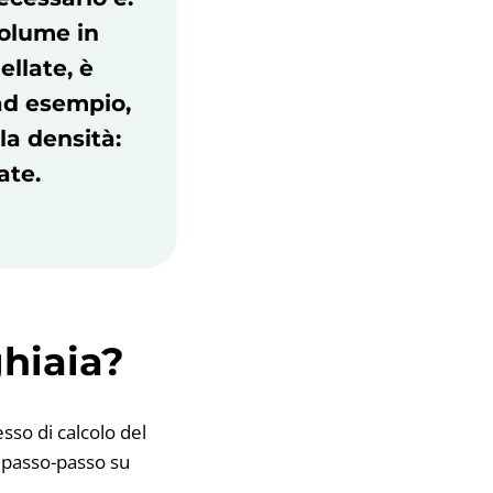
volume in
ellate, è
(ad esempio,
la densità:
ate.
ghiaia?
sso di calcolo del
l passo-passo su