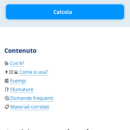
Calcola
Contenuto
📝
Cos'è?
👨🏻‍💻
Come si usa?
📰
Esempi
📑
Sfumature
🤔
Domande frequenti
📋
Materiali correlati