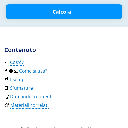
Calcola
Contenuto
📝
Cos'è?
👨🏻‍💻
Come si usa?
📰
Esempi
📑
Sfumature
🤔
Domande frequenti
📋
Materiali correlati