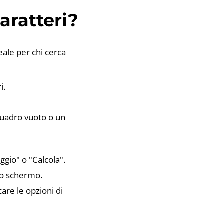
caratteri?
eale per chi cerca
i.
riquadro vuoto o un
ggio" o "Calcola".
llo schermo.
care le opzioni di