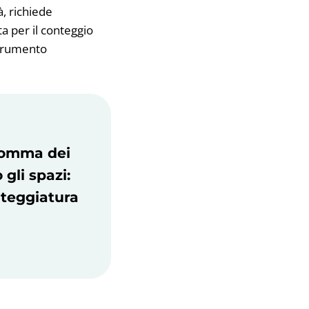
, richiede
a per il conteggio
strumento
 somma dei
gli spazi:
nteggiatura