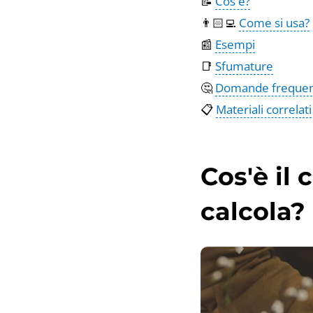
📝
Cos'è?
👨🏻‍💻
Come si usa?
📰
Esempi
📑
Sfumature
🤔
Domande frequen
📋
Materiali correlati
Cos'è il 
calcola?