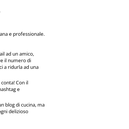
i
iana e professionale.
il ad un amico,
re il numero di
ci a ridurla ad una
 conta! Con il
 hashtag e
un blog di cucina, ma
ogni delizioso