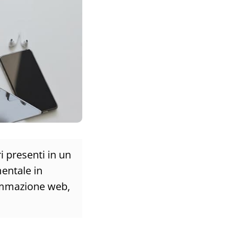
ri presenti in un
entale in
rammazione web,