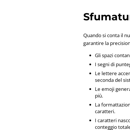
Sfumatur
Quando si conta il n
garantire la precisio
Gli spazi contan
I segni di punte
Le lettere accen
seconda del sist
Le emoji gener
più.
La formattazione
caratteri.
I caratteri nasc
conteggio total