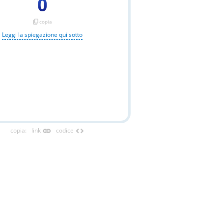
0
content_copy
copia
Leggi la spiegazione qui sotto
link
code
copia
:
link
codice