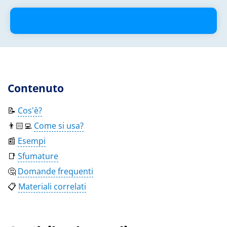
Contenuto
📝
Cos'è?
👨🏻‍💻
Come si usa?
📰
Esempi
📑
Sfumature
🤔
Domande frequenti
📋
Materiali correlati