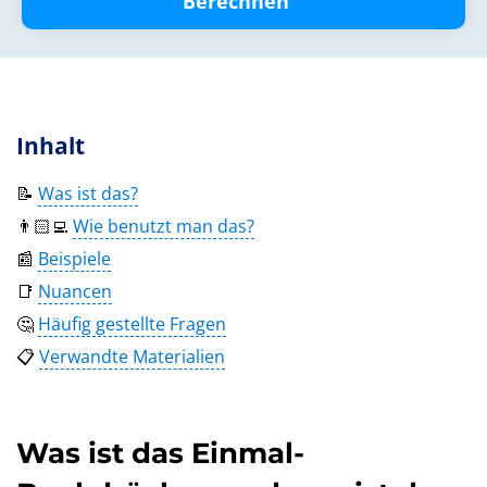
Berechnen
Inhalt
📝
Was ist das?
👨🏻‍💻
Wie benutzt man das?
📰
Beispiele
📑
Nuancen
🤔
Häufig gestellte Fragen
📋
Verwandte Materialien
Was ist das Einmal-