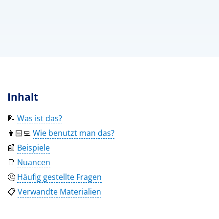
Inhalt
📝
Was ist das?
👨🏻‍💻
Wie benutzt man das?
📰
Beispiele
📑
Nuancen
🤔
Häufig gestellte Fragen
📋
Verwandte Materialien