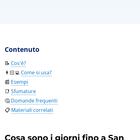
Contenuto
📝
Cos'è?
👨🏻‍💻
Come si usa?
📰
Esempi
📑
Sfumature
🤔
Domande frequenti
📋
Materiali correlati
Cosa sono i giorni fino a San