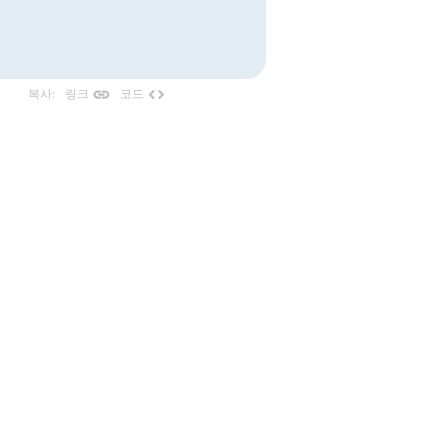
link
code
복사
:
링크
코드