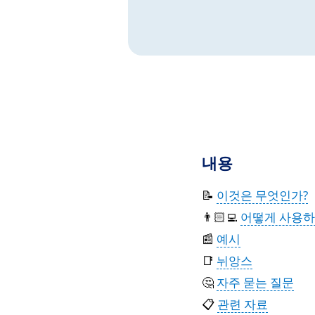
내용
📝
이것은 무엇인가?
👨🏻‍💻
어떻게 사용하
📰
예시
📑
뉘앙스
🤔
자주 묻는 질문
📋
관련 자료