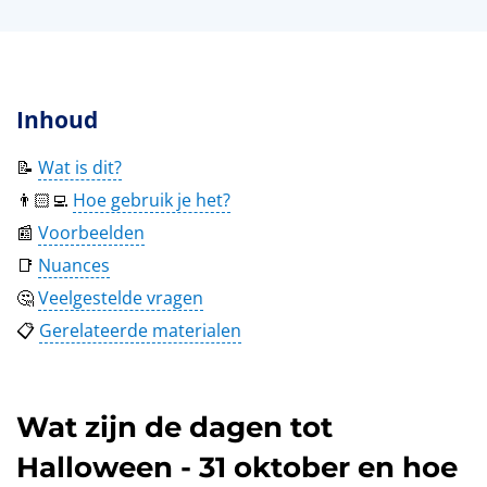
Inhoud
📝
Wat is dit?
👨🏻‍💻
Hoe gebruik je het?
📰
Voorbeelden
📑
Nuances
🤔
Veelgestelde vragen
📋
Gerelateerde materialen
Wat zijn de dagen tot
Halloween - 31 oktober en hoe