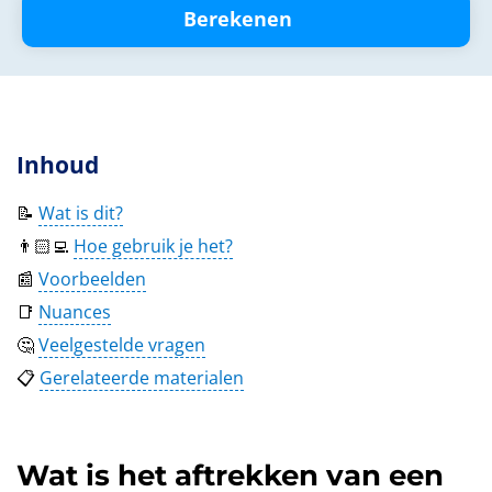
Berekenen
Inhoud
📝
Wat is dit?
👨🏻‍💻
Hoe gebruik je het?
📰
Voorbeelden
📑
Nuances
🤔
Veelgestelde vragen
📋
Gerelateerde materialen
Wat is het aftrekken van een