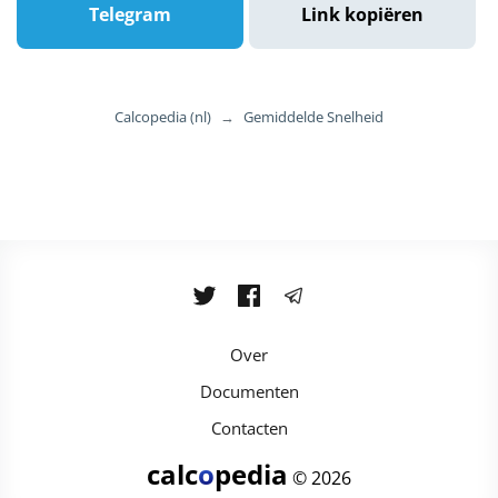
Telegram
Link kopiëren
Calcopedia (nl)
→
Gemiddelde Snelheid
Over
Documenten
Contacten
calc
o
pedia
© 2026