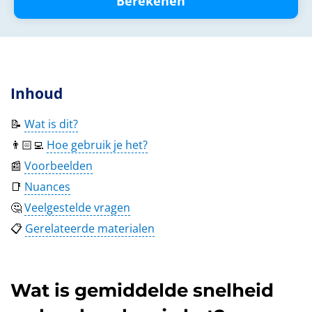
Berekenen
Inhoud
📝
Wat is dit?
👨🏻‍💻
Hoe gebruik je het?
📰
Voorbeelden
📑
Nuances
🤔
Veelgestelde vragen
📋
Gerelateerde materialen
Wat is gemiddelde snelheid