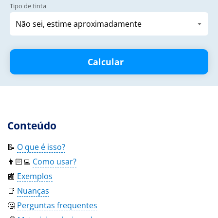
Tipo de tinta
Calcular
Conteúdo
📝
O que é isso?
👨🏻‍💻
Como usar?
📰
Exemplos
📑
Nuanças
🤔
Perguntas frequentes