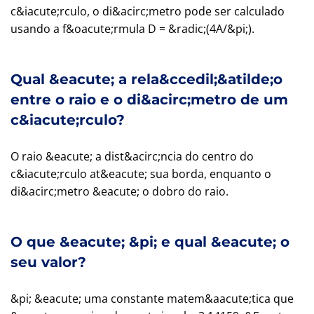
c&iacute;rculo, o di&acirc;metro pode ser calculado
usando a f&oacute;rmula D = &radic;(4A/&pi;).
Qual &eacute; a rela&ccedil;&atilde;o
entre o raio e o di&acirc;metro de um
c&iacute;rculo?
O raio &eacute; a dist&acirc;ncia do centro do
c&iacute;rculo at&eacute; sua borda, enquanto o
di&acirc;metro &eacute; o dobro do raio.
O que &eacute; &pi; e qual &eacute; o
seu valor?
&pi; &eacute; uma constante matem&aacute;tica que