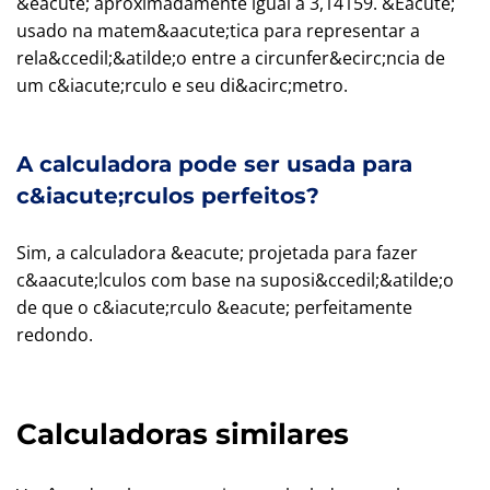
&eacute; aproximadamente igual a 3,14159. &Eacute;
usado na matem&aacute;tica para representar a
rela&ccedil;&atilde;o entre a circunfer&ecirc;ncia de
um c&iacute;rculo e seu di&acirc;metro.
A calculadora pode ser usada para
c&iacute;rculos perfeitos?
Sim, a calculadora &eacute; projetada para fazer
c&aacute;lculos com base na suposi&ccedil;&atilde;o
de que o c&iacute;rculo &eacute; perfeitamente
redondo.
Calculadoras similares