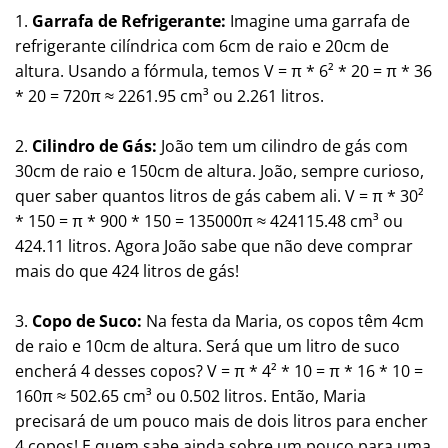
1.
Garrafa de Refrigerante:
Imagine uma garrafa de
refrigerante cilíndrica com 6cm de raio e 20cm de
altura. Usando a fórmula, temos V = π * 6² * 20 = π * 36
* 20 = 720π ≈ 2261.95 cm³ ou 2.261 litros.
2.
Cilindro de Gás:
João tem um cilindro de gás com
30cm de raio e 150cm de altura. João, sempre curioso,
quer saber quantos litros de gás cabem ali. V = π * 30²
* 150 = π * 900 * 150 = 135000π ≈ 424115.48 cm³ ou
424.11 litros. Agora João sabe que não deve comprar
mais do que 424 litros de gás!
3.
Copo de Suco:
Na festa da Maria, os copos têm 4cm
de raio e 10cm de altura. Será que um litro de suco
encherá 4 desses copos? V = π * 4² * 10 = π * 16 * 10 =
160π ≈ 502.65 cm³ ou 0.502 litros. Então, Maria
precisará de um pouco mais de dois litros para encher
4 copos! E quem sabe ainda sobre um pouco para uma