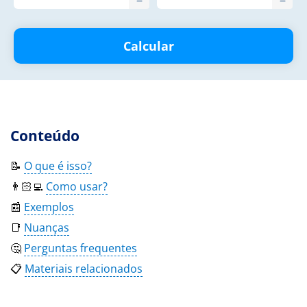
Calcular
Conteúdo
📝
O que é isso?
👨🏻‍💻
Como usar?
📰
Exemplos
📑
Nuanças
🤔
Perguntas frequentes
📋
Materiais relacionados