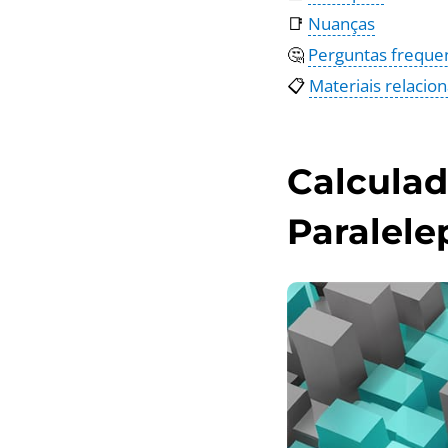
📑
Nuanças
🤔
Perguntas freque
📋
Materiais relacio
Calcula
Paralele