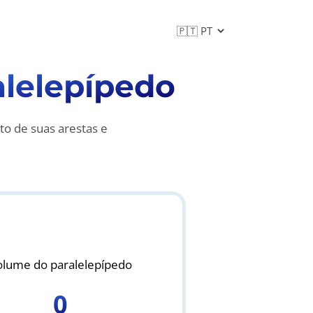
alelepípedo
o de suas arestas e
olume do paralelepípedo
0