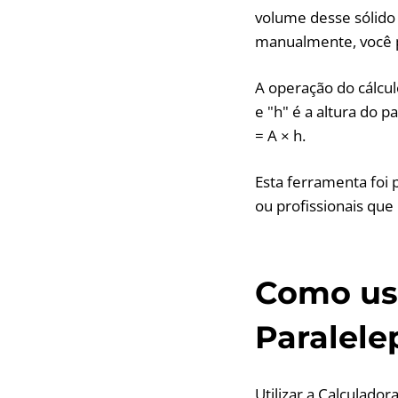
volume desse sólido 
manualmente, você p
A operação do cálcul
e "h" é a altura do p
= A × h.
Esta ferramenta foi 
ou profissionais que
Como usa
Paralele
Utilizar a Calculado