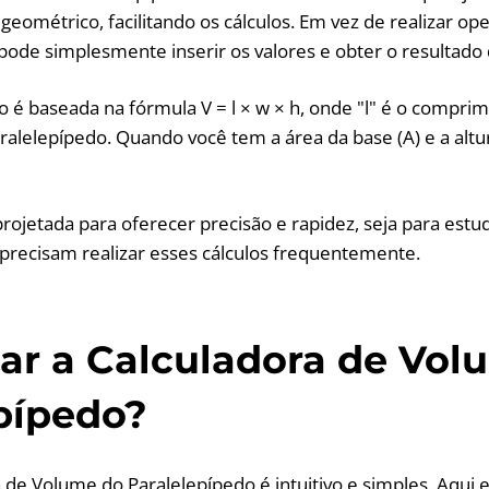
geométrico, facilitando os cálculos. Em vez de realizar op
ode simplesmente inserir os valores e obter o resultado 
o é baseada na fórmula V = l × w × h, onde "l" é o comprim
aralelepípedo. Quando você tem a área da base (A) e a altur
projetada para oferecer precisão e rapidez, seja para estu
 precisam realizar esses cálculos frequentemente.
r a Calculadora de Vol
pípedo?
ra de Volume do Paralelepípedo é intuitivo e simples. Aqui 