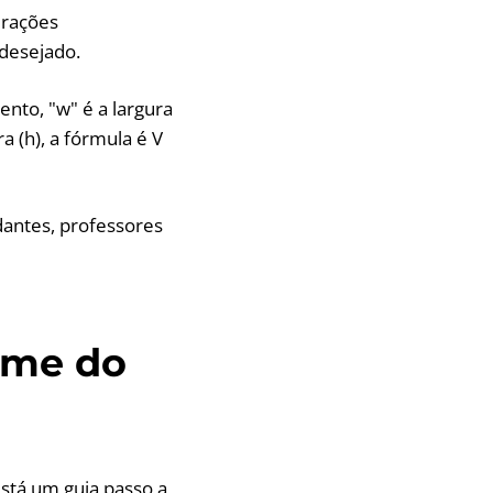
erações
desejado.
ento, "w" é a largura
a (h), a fórmula é V
dantes, professores
ume do
está um guia passo a