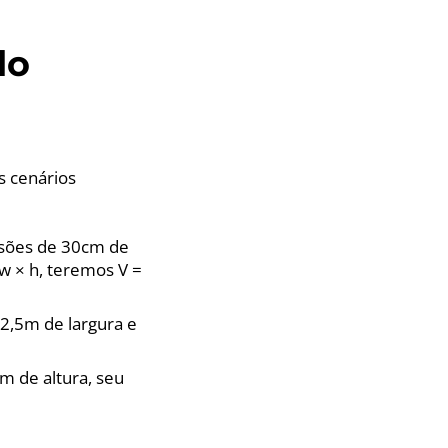
do
s cenários
sões de 30cm de
w × h, teremos V =
,5m de largura e
m de altura, seu