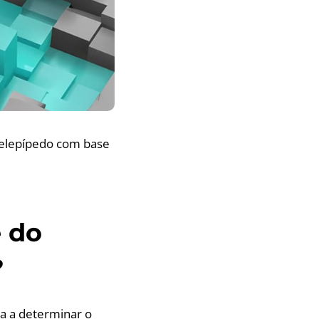
lelepípedo com base
e do
?
a a determinar o