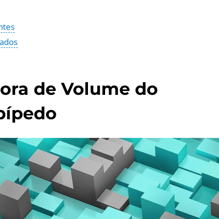
ntes
nados
dora de Volume do
pípedo