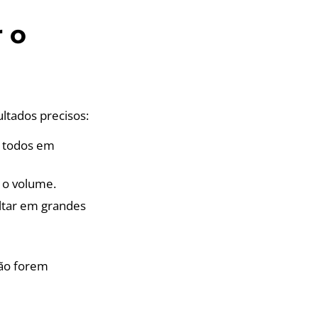
r o
ultados precisos:
, todos em
r o volume.
ltar em grandes
não forem