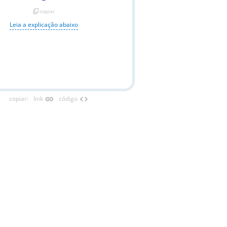
content_copy
copiar
Leia a explicação abaixo
link
code
copiar
:
link
código