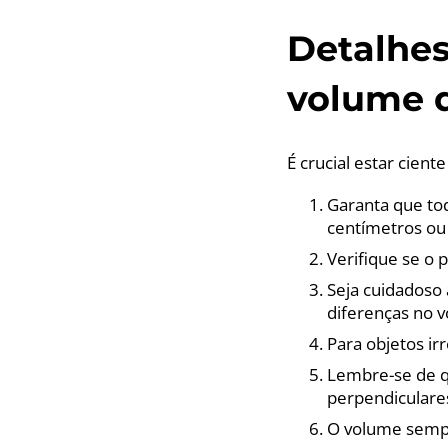
Detalhes
volume d
É crucial estar cient
Garanta que to
centímetros ou
Verifique se o 
Seja cuidadoso
diferenças no 
Para objetos ir
Lembre-se de qu
perpendiculares
O volume sempr