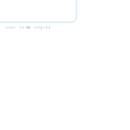
link
code
copiar
:
link
código