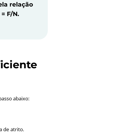
ela relação
 = F/N.
iciente
 passo abaixo:
 de atrito.