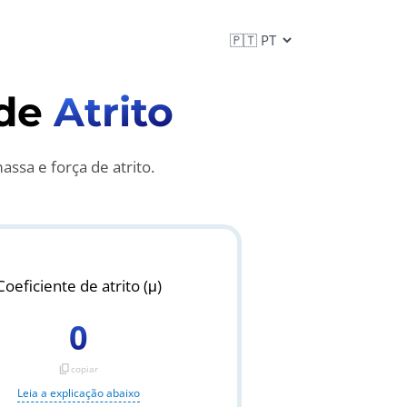
 de
Atrito
assa e força de atrito.
Coeficiente de atrito (μ)
0
content_copy
copiar
Leia a explicação abaixo