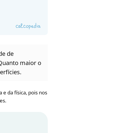
de de
 Quanto maior o
rfícies.
e da física, pois nos
es.