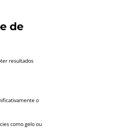
te de
bter resultados
nificativamente o
ícies como gelo ou