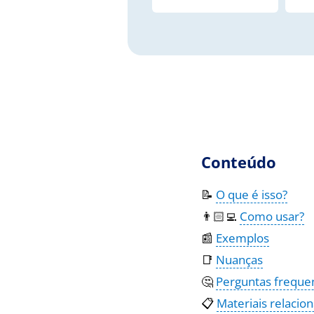
Conteúdo
📝
O que é isso?
👨🏻‍💻
Como usar?
📰
Exemplos
📑
Nuanças
🤔
Perguntas freque
📋
Materiais relacio