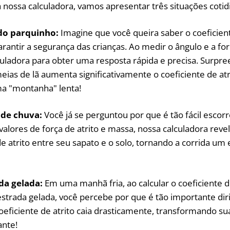
a nossa calculadora, vamos apresentar três situações cotid
do parquinho:
Imagine que você queira saber o coeficien
rantir a segurança das crianças. Ao medir o ângulo e a forç
culadora para obter uma resposta rápida e precisa. Surp
ias de lã aumenta significativamente o coeficiente de at
a "montanha" lenta!
 de chuva:
Você já se perguntou por que é tão fácil escorr
valores de força de atrito e massa, nossa calculadora revel
de atrito entre seu sapato e o solo, tornando a corrida um
ada gelada:
Em uma manhã fria, ao calcular o coeficiente d
strada gelada, você percebe por que é tão importante diri
oeficiente de atrito caia drasticamente, transformando s
ante!