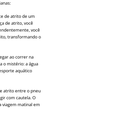
ianas:
te de atrito de um
a de atrito, você
reendentemente, você
rito, transformando o
egar ao correr na
a o mistério: a água
 esporte aquático
e atrito entre o pneu
gir com cautela. O
ua viagem matinal em