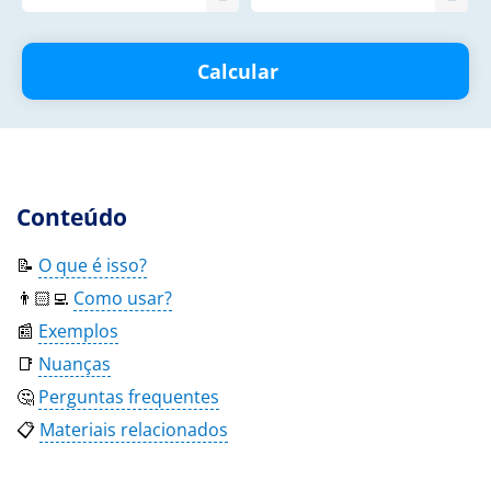
Calcular
Conteúdo
📝
O que é isso?
👨🏻‍💻
Como usar?
📰
Exemplos
📑
Nuanças
🤔
Perguntas frequentes
📋
Materiais relacionados