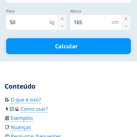
Peso
Altura
kg
cm
Calcular
Conteúdo
📝
O que é isso?
👨🏻‍💻
Como usar?
📰
Exemplos
📑
Nuanças
🤔
Perguntas frequentes