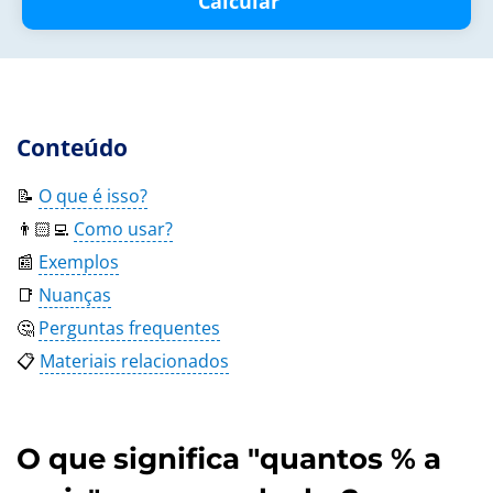
Calcular
Conteúdo
📝
O que é isso?
👨🏻‍💻
Como usar?
📰
Exemplos
📑
Nuanças
🤔
Perguntas frequentes
📋
Materiais relacionados
O que significa "quantos % a