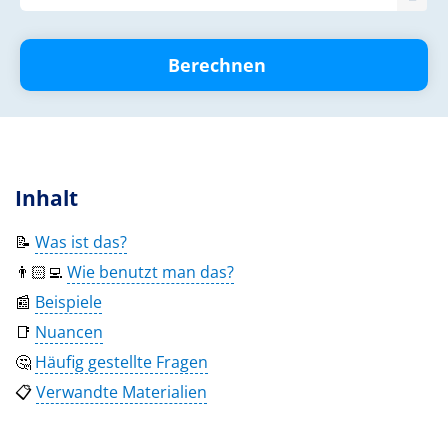
Berechnen
Inhalt
📝
Was ist das?
👨🏻‍💻
Wie benutzt man das?
📰
Beispiele
📑
Nuancen
🤔
Häufig gestellte Fragen
📋
Verwandte Materialien