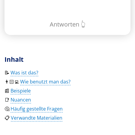
Antworten 👆
Inhalt
📝
Was ist das?
👨🏻‍💻
Wie benutzt man das?
📰
Beispiele
📑
Nuancen
🤔
Häufig gestellte Fragen
📋
Verwandte Materialien