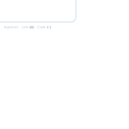
link
code
kopieren
:
Link
Code