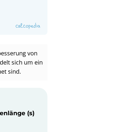
rbesserung von
elt sich um ein
net sind.
tenlänge (s)