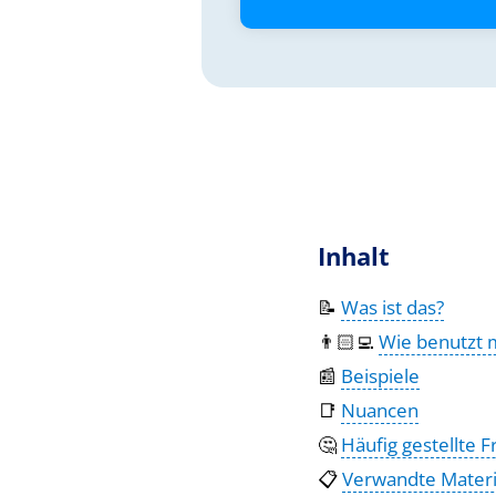
Inhalt
📝
Was ist das?
👨🏻‍💻
Wie benutzt 
📰
Beispiele
📑
Nuancen
🤔
Häufig gestellte 
📋
Verwandte Materi