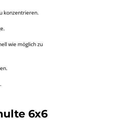
zu konzentrieren.
e.
nell wie möglich zu
gen.
.
hulte 6x6