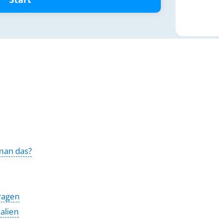
man das?
Fragen
alien