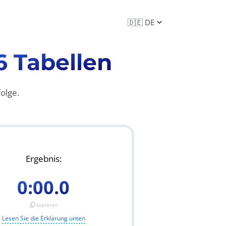
6 Tabellen
folge.
Ergebnis:
0:00.0
content_copy
kopieren
Lesen Sie die Erklärung unten