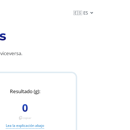
s
 viceversa.
Resultado (g):
0
content_copy
copiar
Lea la explicación abajo