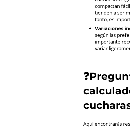
compactan fácil
tienden a ser m
tanto, es import
Variaciones in
según las prefer
importante rec
variar ligeramen
❓Pregunt
calculad
cuchara
Aquí encontrarás re