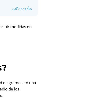
incluir medidas en
s?
dad de gramos en una
edio de los
e.