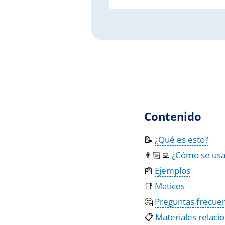
Contenido
📝
¿Qué es esto?
👨🏻‍💻
¿Cómo se usa
📰
Ejemplos
📑
Matices
🤔
Preguntas frecue
📋
Materiales relaci