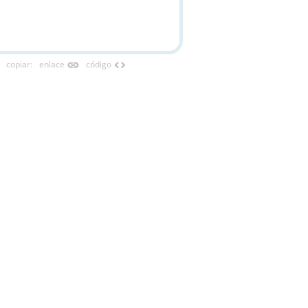
link
code
copiar
:
enlace
código