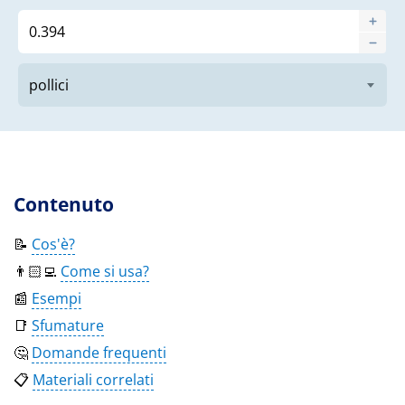
Contenuto
📝
Cos'è?
👨🏻‍💻
Come si usa?
📰
Esempi
📑
Sfumature
🤔
Domande frequenti
📋
Materiali correlati