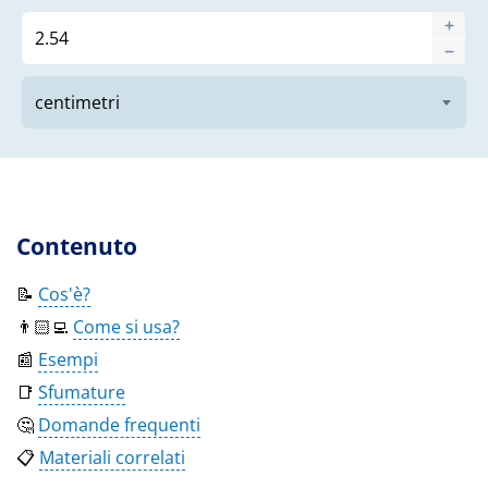
Contenuto
📝
Cos'è?
👨🏻‍💻
Come si usa?
📰
Esempi
📑
Sfumature
🤔
Domande frequenti
📋
Materiali correlati