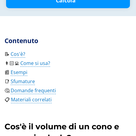
Calcola
Contenuto
📝
Cos'è?
👨🏻‍💻
Come si usa?
📰
Esempi
📑
Sfumature
🤔
Domande frequenti
📋
Materiali correlati
Cos'è il volume di un cono e